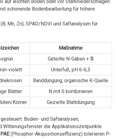
ativ auf leichten Böden oder vor Starkniederschlägen.
 und schonende Bodenbearbeitung für höhere
 (B, Mn, Zn); SPAD/NDVI und Saftanalysen für
lzeichen
Maßnahme
ssgrün
Geteilte N-Gaben +
S
rün-violett
Unterfuß, pH 6-6,5
ndnekrosen
Banddüngung, organische K-Quelle
nge Blätter
N mit S kombinieren
lüten/Körner
Gezielte Blattdüngung
gesteuert: Boden- und Saftanalysen,
d Witterungsfenster die Applikationszeitpunkte
r
PAE
(Phosphor-Akquisitionseffizienz) tolerieren P-