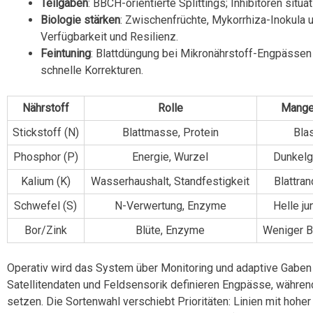
Teilgaben
: BBCH-orientierte Splittings; Inhibitoren situ
Biologie stärken
: Zwischenfrüchte, Mykorrhiza-Inokula
Verfügbarkeit und Resilienz.
Feintuning
: Blattdüngung bei Mikronährstoff-Engpässen
schnelle Korrekturen.
Nährstoff
Rolle
Mange
Stickstoff (N)
Blattmasse, Protein
Bla
Phosphor (P)
Energie, Wurzel
Dunkelg
Kalium (K)
Wasserhaushalt, Standfestigkeit
Blattra
Schwefel (S)
N-Verwertung, Enzyme
Helle ju
Bor/Zink
Blüte, Enzyme
Weniger B
Operativ wird das System über Monitoring und adaptive Gaben 
Satellitendaten und Feldsensorik definieren Engpässe, währen
setzen. Die Sortenwahl verschiebt Prioritäten: Linien mit hohe