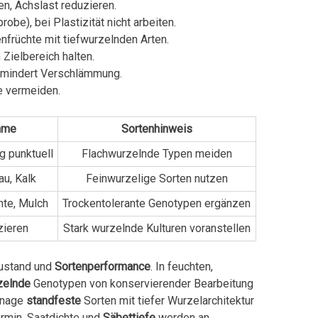
en, Achslast reduzieren.
obe), bei Plastizität nicht arbeiten.
nfrüchte mit tiefwurzelnden Arten.
Zielbereich halten.
, mindert Verschlämmung.
e vermeiden.
hme
Sortenhinweis
g punktuell
Flachwurzelnde Typen meiden
u, Kalk
Feinwurzelige Sorten nutzen
te, Mulch
Trockentolerante Genotypen ergänzen
zieren
Stark wurzelnde Kulturen voranstellen
zustand und
Sortenperformance
. In feuchten,
zelnde
Genotypen von konservierender Bearbeitung
ainage
standfeste
Sorten mit tiefer Wurzelarchitektur
ermin, Saatdichte und
Säbettiefe
werden an