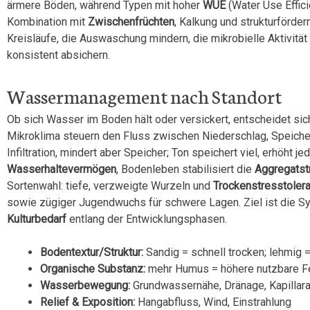
ärmere Böden, während Typen mit hoher
WUE
(Water Use Effici
Kombination mit
Zwischenfrüchten
, Kalkung und strukturförd
Kreisläufe, die Auswaschung mindern, die mikrobielle Aktivität
konsistent absichern.
Wassermanagement nach Standort
Ob sich Wasser im Boden hält oder versickert, entscheidet sich
Mikroklima steuern den Fluss zwischen Niederschlag, Speiche
Infiltration, mindert aber Speicher; Ton speichert viel, erhöht
Wasserhaltevermögen
, Bodenleben stabilisiert die
Aggregatst
Sortenwahl: tiefe, verzweigte Wurzeln und
Trockenstresstoler
sowie zügiger Jugendwuchs für schwere Lagen. Ziel ist die S
Kulturbedarf
entlang der Entwicklungsphasen.
Bodentextur/Struktur:
Sandig = schnell trocken; lehmig =
Organische Substanz:
mehr Humus = höhere nutzbare Fe
Wasserbewegung:
Grundwassernähe, Dränage, Kapillara
Relief & Exposition:
Hangabfluss, Wind, Einstrahlung