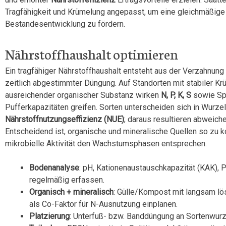
Tragfähigkeit und Krümelung angepasst, um eine gleichmäßige
Bestandesentwicklung zu fördern.
Nährstoffhaushalt optimieren
Ein tragfähiger Nährstoffhaushalt entsteht aus der Verzahnun
zeitlich abgestimmter Düngung. Auf Standorten mit stabiler 
ausreichender organischer Substanz wirken
N, P, K, S
sowie Spu
Pufferkapazitäten greifen. Sorten unterscheiden sich in Wurzela
Nährstoffnutzungseffizienz (NUE)
; daraus resultieren abweich
Entscheidend ist, organische und mineralische Quellen so zu 
mikrobielle Aktivität den Wachstumsphasen entsprechen.
Bodenanalyse
: pH, Kationenaustauschkapazität (KAK), 
regelmäßig erfassen.
Organisch + mineralisch
: Gülle/Kompost mit langsam lö
als Co-Faktor für N-Ausnutzung einplanen.
Platzierung
: Unterfuß- bzw. Banddüngung an Sortenwurz