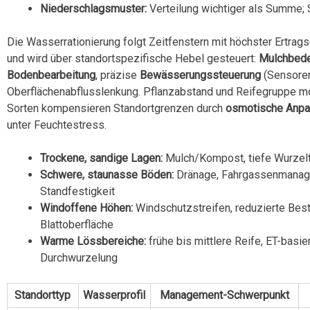
Niederschlagsmuster:
Verteilung wichtiger als Summe; 
Die Wasserrationierung folgt Zeitfenstern mit höchster Ertrags
und wird über standortspezifische Hebel gesteuert:
Mulchbed
Bodenbearbeitung
, präzise
Bewässerungssteuerung
(Sensoren
Oberflächenabflusslenkung. Pflanzabstand und Reifegruppe mo
Sorten kompensieren Standortgrenzen durch
osmotische Anp
unter Feuchtestress.
Trockene, sandige Lagen:
Mulch/Kompost, tiefe Wurzelt
Schwere, staunasse Böden:
Dränage, Fahrgassenmanage
Standfestigkeit
Windoffene Höhen:
Windschutzstreifen, reduzierte Best
Blattoberfläche
Warme Lössbereiche:
frühe bis mittlere Reife, ET-basie
Durchwurzelung
Standorttyp
Wasserprofil
Management-Schwerpunkt