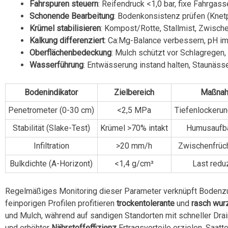
Fahrspuren steuern
: Reifendruck <1,0 bar, fixe Fahrgass
Schonende Bearbeitung
: Bodenkonsistenz prüfen (Knetpr
Krümel stabilisieren
: Kompost/Rotte, Stallmist, Zwische
Kalkung differenziert
: Ca:Mg-Balance verbessern, pH im 
Oberflächenbedeckung
: Mulch schützt vor Schlagregen
Wasserführung
: Entwässerung instand halten, Staunäss
Bodenindikator
Zielbereich
Maßna
Penetrometer (0-30 cm)
<2,5 MPa
Tiefenlockerun
Stabilität (Slake-Test)
Krümel >70% intakt
Humusaufba
Infiltration
>20 mm/h
Zwischenfrüch
Bulkdichte (A-Horizont)
<1,4 g/cm³
Last redu
Regelmäßiges Monitoring dieser Parameter verknüpft Boden
feinporigen Profilen profitieren
trockentolerante
und
rasch wur
und Mulch, während auf sandigen Standorten mit schneller Dr
und erhöhter
Nährstoffeffizienz
Ertragsvorteile erzielen. Saatt