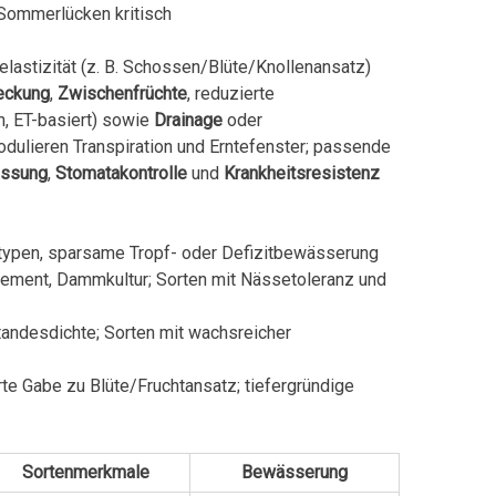
Sommerlücken kritisch
elastizität (z. B. Schossen/Blüte/Knollenansatz)
eckung
,
Zwischenfrüchte
, reduzierte
, ET-basiert) sowie
Drainage
oder
dulieren Transpiration und Erntefenster; passende
assung
,
Stomatakontrolle
und
Krankheitsresistenz
ypen, sparsame Tropf- oder Defizitbewässerung
ment, Dammkultur; Sorten mit Nässetoleranz und
andesdichte; Sorten mit wachsreicher
rte Gabe zu Blüte/Fruchtansatz; tiefergründige
Sortenmerkmale
Bewässerung