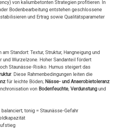
ency) von kaliumbetonten Strategien profitieren. In
ernder Bodenbearbeitung entstehen geschlossene
 stabilisieren und Ertrag sowie Qualitätsparameter
 am Standort: Textur, Struktur, Hangneigung und
r und Wurzelzone. Hoher Sandanteil fördert
 jedoch Staunässe-Risiko. Humus steigert das
ruktur
. Diese Rahmenbedingungen leiten die
anz
für leichte Böden;
Nässe- und Anaerobietoleranz
ynchronisation von
Bodenfeuchte
,
Verdunstung
und
 balanciert; tonig = Staunässe-Gefahr
ldkapazität
ufstieg