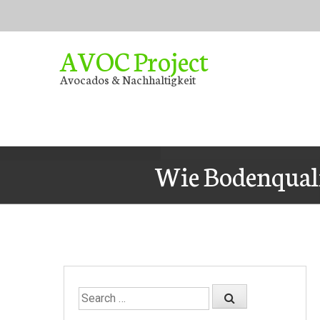
Skip
to
content
AVOC Project
Avocados & Nachhaltigkeit
Wie Bodenquali
Search
for: