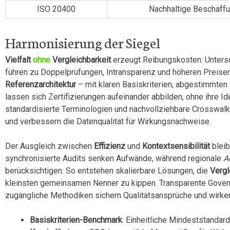
ISO 20400
Nachhaltige Beschaff
Harmonisierung der Siegel
Vielfalt
ohne
Vergleichbarkeit
erzeugt Reibungskosten: Untersch
führen zu Doppelprüfungen, Intransparenz und höheren Preisen
Referenzarchitektur
– mit klaren Basiskriterien, abgestimmten
lassen sich Zertifizierungen aufeinander abbilden, ohne ihre Ide
standardisierte Terminologien und nachvollziehbare Crosswa
und verbessern die Datenqualität für Wirkungsnachweise.
Der Ausgleich zwischen
Effizienz
und
Kontextsensibilität
bleib
synchronisierte Audits senken Aufwände, während regionale
A
berücksichtigen. So entstehen skalierbare Lösungen, die
Vergl
kleinsten gemeinsamen Nenner zu kippen. Transparente Gove
zugängliche Methodiken sichern Qualitätsansprüche und wirk
Basiskriterien-Benchmark
: Einheitliche Mindeststandar