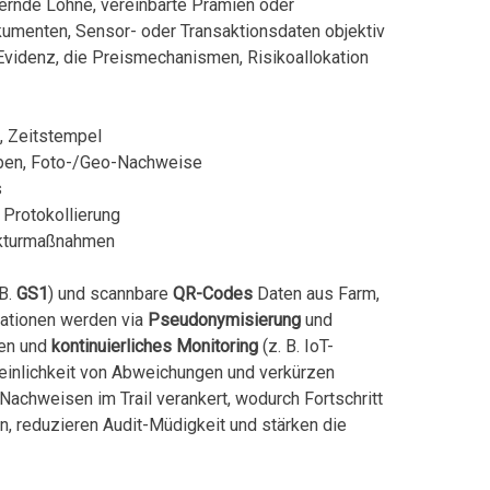
ernde Löhne, vereinbarte Prämien oder
kumenten, Sensor- oder Transaktionsdaten objektiv
Evidenz, die Preismechanismen, Risikoallokation
, Zeitstempel
oben, Foto-/Geo-Nachweise
s
 Protokollierung
ekturmaßnahmen
 B.
GS1
) und scannbare
QR-Codes
Daten aus Farm,
mationen werden via
Pseudonymisierung
und
ben und
kontinuierliches Monitoring
(z. B. IoT-
einlichkeit von Abweichungen und verkürzen
achweisen im Trail verankert, wodurch Fortschritt
n, reduzieren Audit-Müdigkeit und stärken die