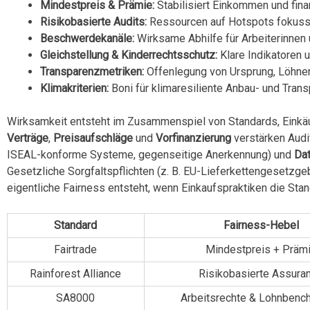
Mindestpreis & Prämie:
Stabilisiert Einkommen und fina
Risikobasierte Audits:
Ressourcen auf Hotspots fokussi
Beschwerdekanäle:
Wirksame Abhilfe für Arbeiterinnen 
Gleichstellung & Kinderrechtsschutz:
Klare Indikatoren u
Transparenzmetriken:
Offenlegung von Ursprung, Löhnen
Klimakriterien:
Boni für klimaresiliente Anbau- und Trans
Wirksamkeit entsteht im Zusammenspiel von Standards, Eink
Verträge
,
Preisaufschläge
und
Vorfinanzierung
verstärken Audi
ISEAL-konforme Systeme, gegenseitige Anerkennung) und
Dat
Gesetzliche Sorgfaltspflichten (z. B. EU-Lieferkettengesetzg
eigentliche Fairness entsteht, wenn Einkaufspraktiken die Stan
Standard
Fairness-Hebel
Fairtrade
Mindestpreis + Präm
Rainforest Alliance
Risikobasierte Assura
SA8000
Arbeitsrechte & Lohnbenc