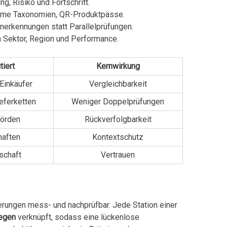
, Risiko und Fortschritt.
same Taxonomien, QR-Produktpässe.
nerkennungen statt Parallelprüfungen.
n Sektor, Region und Performance.
tiert
Kernwirkung
Einkäufer
Vergleichbarkeit
ieferketten
Weniger Doppelprüfungen
hörden
Rückverfolgbarkeit
aften
Kontextschutz
lschaft
Vertrauen
erungen mess- und nachprüfbar. Jede Station einer
egen
verknüpft, sodass eine lückenlose