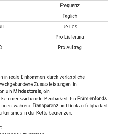
Frequenz
Täglich
ll
Je Los
Pro Lieferung
ID
Pro Auftrag
 in reale Einkommen: durch verlässliche
zweckgebundene Zusatzleistungen. In
en ein
Mindestpreis
, ein
nkommenssichernde Planbarkeit. Ein
Prämienfonds
itionen, während
Transparenz
und Rückverfolgbarkeit
rtunismus in der Kette begrenzen.
t