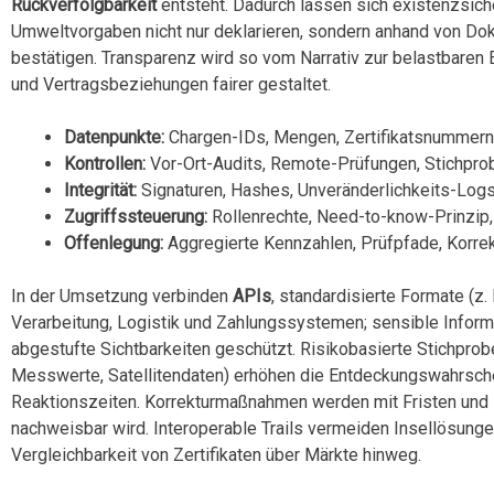
Rückverfolgbarkeit
entsteht. Dadurch lassen sich existenzsich
Umweltvorgaben nicht nur deklarieren, sondern anhand von Do
bestätigen. Transparenz wird so vom Narrativ zur belastbaren 
und Vertragsbeziehungen fairer gestaltet.
Datenpunkte:
Chargen-IDs, Mengen, Zertifikatsnummern
Kontrollen:
Vor-Ort-Audits, Remote-Prüfungen, Stichpr
Integrität:
Signaturen, Hashes, Unveränderlichkeits-Log
Zugriffssteuerung:
Rollenrechte, Need-to-know-Prinzip,
Offenlegung:
Aggregierte Kennzahlen, Prüfpfade, Korr
In der Umsetzung verbinden
APIs
, standardisierte Formate (z.
Verarbeitung, Logistik und Zahlungssystemen; sensible Infor
abgestufte Sichtbarkeiten geschützt. Risikobasierte Stichpro
Messwerte, Satellitendaten) erhöhen die Entdeckungswahrsch
Reaktionszeiten. Korrekturmaßnahmen werden mit Fristen und N
nachweisbar wird. Interoperable Trails vermeiden Insellösunge
Vergleichbarkeit von Zertifikaten über Märkte hinweg.