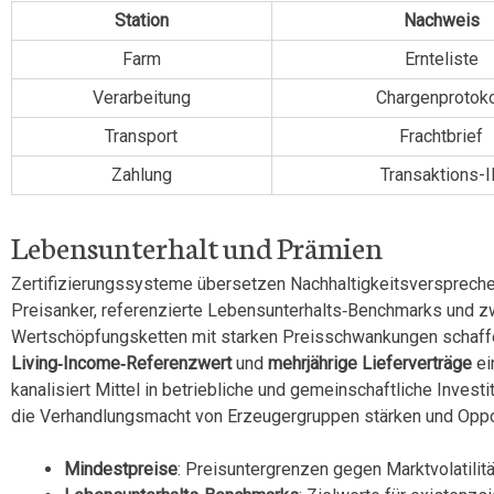
Station
Nachweis
Farm
Ernteliste
Verarbeitung
Chargenprotoko
Transport
Frachtbrief
Zahlung
Transaktions-
Lebensunterhalt und Prämien
Zertifizierungssysteme übersetzen Nachhaltigkeitsversprechen
Preisanker, referenzierte Lebensunterhalts‑Benchmarks und 
Wertschöpfungsketten mit starken Preisschwankungen schaff
Living‑Income‑Referenzwert
und
mehrjährige Lieferverträge
ei
kanalisiert Mittel in betriebliche und gemeinschaftliche Invest
die Verhandlungsmacht von Erzeugergruppen stärken und Oppo
Mindestpreise
: Preisuntergrenzen gegen Marktvolatilitä