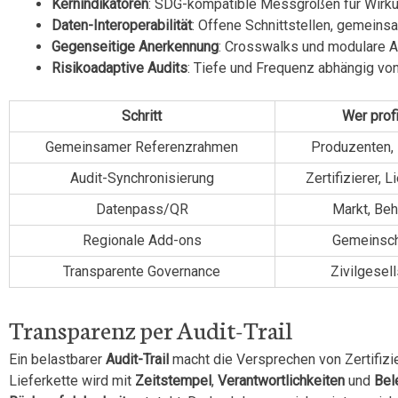
Kernindikatoren
: SDG-kompatible Messgrößen für Wirkung
Daten-Interoperabilität
: Offene Schnittstellen, gemein
Gegenseitige Anerkennung
: Crosswalks und modulare A
Risikoadaptive Audits
: Tiefe und Frequenz abhängig vo
Schritt
Wer profi
Gemeinsamer Referenzrahmen
Produzenten, 
Audit-Synchronisierung
Zertifizierer, L
Datenpass/QR
Markt, Be
Regionale Add-ons
Gemeinsch
Transparente Governance
Zivilgesel
Transparenz per Audit-Trail
Ein belastbarer
Audit-Trail
macht die Versprechen von Zertifizi
Lieferkette wird mit
Zeitstempel
,
Verantwortlichkeiten
und
Bel