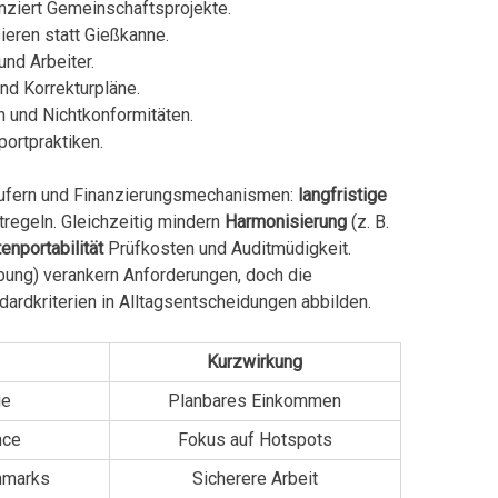
nziert Gemeinschaftsprojekte.
eren statt Gießkanne.
und Arbeiter.
nd Korrekturpläne.
 und Nichtkonformitäten.
portpraktiken.
äufern und Finanzierungsmechanismen:
langfristige
tregeln. Gleichzeitig mindern
Harmonisierung
(z. B.
enportabilität
Prüfkosten und Auditmüdigkeit.
ebung) verankern Anforderungen, doch die
dardkriterien in Alltagsentscheidungen abbilden.
Kurzwirkung
ie
Planbares Einkommen
nce
Fokus auf Hotspots
hmarks
Sicherere Arbeit