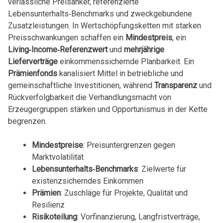
verlässliche Preisanker, referenzierte
Lebensunterhalts‑Benchmarks und zweckgebundene
Zusatzleistungen. In Wertschöpfungsketten mit starken
Preisschwankungen schaffen ein
Mindestpreis
, ein
Living‑Income‑Referenzwert
und
mehrjährige
Lieferverträge
einkommenssichernde Planbarkeit. Ein
Prämienfonds
kanalisiert Mittel in betriebliche und
gemeinschaftliche Investitionen, während
Transparenz
und
Rückverfolgbarkeit die Verhandlungsmacht von
Erzeugergruppen stärken und Opportunismus in der Kette
begrenzen.
Mindestpreise
: Preisuntergrenzen gegen
Marktvolatilität
Lebensunterhalts‑Benchmarks
: Zielwerte für
existenzsicherndes Einkommen
Prämien
: Zuschläge für Projekte, Qualität und
Resilienz
Risikoteilung
: Vorfinanzierung, Langfristverträge,