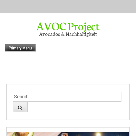
Skip
to
content
AVOC Project
Avocados & Nachhaltigkeit
Primary Menu
Search
for: