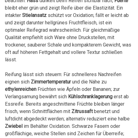
beachten:
Hass
dunkelt beim Reifen sichtbar nach,
Fuerte
bleibt eher grün und zeigt Reife über die Elastizität. Ein
intakter
Stielansatz
schützt vor Oxidation; fällt er leicht ab
und zeigt darunter hellgrünes Fruchtfleisch, ist ein
optimaler Reifegrad wahrscheinlich. Für gleichmäßige
Qualität empfiehlt sich Ware ohne Druckstellen, mit
trockener, sauberer Schale und kompakterem Gewicht, was
oft auf höheren Fettgehalt und vollere Textur schließen
lässt.
Reifung lässt sich steuern: Für schnelleres Nachreifen
eignen sich
Zimmertemperatur
und die Nähe zu
ethylenreichen
Früchten wie Äpfeln oder Bananen; zur
Verlangsamung bewährt sich
Kühlschranklagerung
erst ab
Essreife. Bereits angeschnittene Früchte bleiben länger
frisch, wenn Schnittflächen mit
Zitrussaft
benetzt und
luftdicht abgedeckt werden; alternativ reduziert eine halbe
Zwiebel
im Behälter Oxidation. Schwarze Fasern oder
großflächige, weiche Stellen sind Zeichen für Überreife;