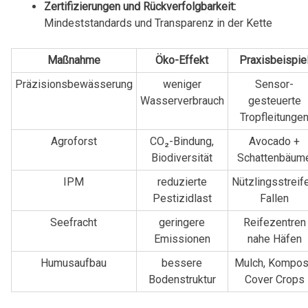
Zertifizierungen und Rückverfolgbarkeit:
Mindeststandards und Transparenz in der Kette
Maßnahme
Öko-Effekt
Praxisbeispie
Präzisionsbewässerung
weniger
Sensor-
Wasserverbrauch
gesteuerte
Tropfleitunge
Agroforst
CO₂-Bindung,
Avocado +
Biodiversität
Schattenbäum
IPM
reduzierte
Nützlingsstreife
Pestizidlast
Fallen
Seefracht
geringere
Reifezentren
Emissionen
nahe Häfen
Humusaufbau
bessere
Mulch, Kompos
Bodenstruktur
Cover Crops