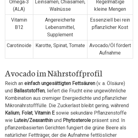
Omega‑3
Leinsamen, Chiasamen,
Regelmäßige
(ALA)
Walnüsse
kleine Mengen
Vitamin
Angereicherte
Essenziell bei rein
B12
Lebensmittel,
pflanzlicher Kost
Supplement
Carotinoide
Karotte, Spinat, Tomate
Avocado/Öl fördert
Aufnahme
Avocado im Nährstoffprofil
Reich an
einfach ungesättigten Fettsäuren
(v. a. Ölsäure)
und
Ballaststoffen
, liefert die Frucht eine ungewöhnliche
Kombination aus cremiger Energiedichte und pflanzlicher
Mikronährstofffülle. Die Zuckerlast bleibt gering, während
Kalium
,
Folat
,
Vitamin E
sowie sekundäre Pflanzenstoffe
wie
Lutein/Zeaxanthin
und
Phytosterole
präsent sind. In
pflanzenbasierten Gerichten fungiert die grüne Beere als
natürlicher Fettträger, der die Aufnahme fettlöslicher