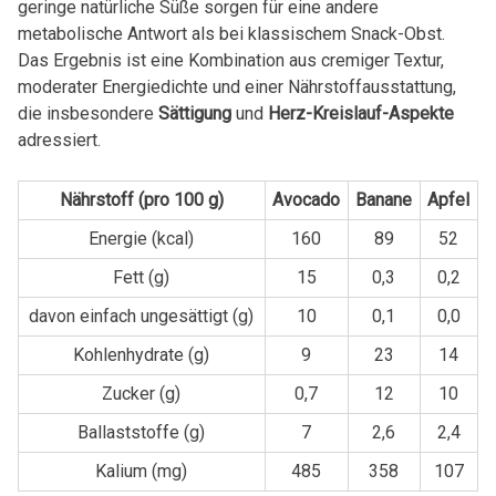
geringe natürliche Süße sorgen für eine andere
metabolische Antwort als bei klassischem Snack-Obst.
Das Ergebnis ist eine Kombination aus cremiger Textur,
moderater Energiedichte und einer Nährstoffausstattung,
die insbesondere
Sättigung
und
Herz-Kreislauf-Aspekte
adressiert.
Nährstoff (pro 100 g)
Avocado
Banane
Apfel
Energie (kcal)
160
89
52
Fett (g)
15
0,3
0,2
davon einfach ungesättigt (g)
10
0,1
0,0
Kohlenhydrate (g)
9
23
14
Zucker (g)
0,7
12
10
Ballaststoffe (g)
7
2,6
2,4
Kalium (mg)
485
358
107