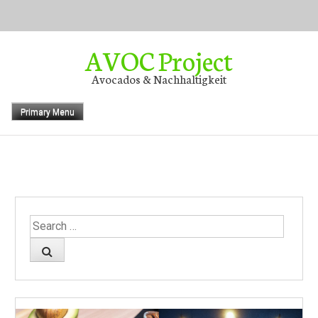
Skip
to
content
AVOC Project
Avocados & Nachhaltigkeit
Primary Menu
Search
for: