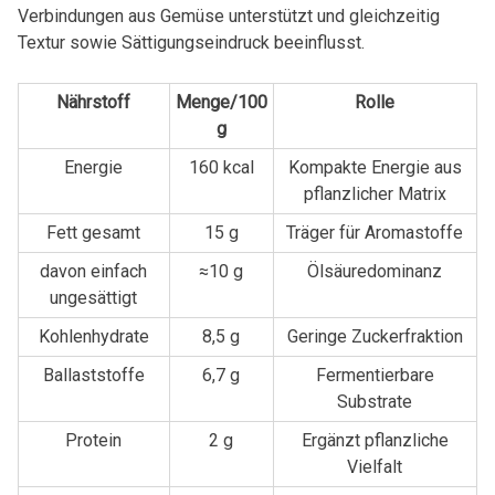
Verbindungen aus Gemüse unterstützt und gleichzeitig
Textur sowie Sättigungseindruck beeinflusst.
Nährstoff
Menge/100
Rolle
g
Energie
160 kcal
Kompakte Energie aus
pflanzlicher Matrix
Fett gesamt
15 g
Träger für Aromastoffe
davon einfach
≈10 g
Ölsäuredominanz
ungesättigt
Kohlenhydrate
8,5 g
Geringe Zuckerfraktion
Ballaststoffe
6,7 g
Fermentierbare
Substrate
Protein
2 g
Ergänzt pflanzliche
Vielfalt