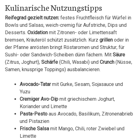
Kulinarische Nutzungstipps
Reifegrad gezielt nutzen:
festes Fruchtfleisch für Würfel in
Bowls und Salsas, weich-cremig für Aufstriche, Dips und
Desserts.
Oxidation
mit Zitronen- oder Limettensaft
bremsen, Kräuteröl schützt zusätzlich. Kurz
grillen
oder in
der Pfanne anrösten bringt Röstaromen und Struktur; für
Sushi- oder Sandwich-Scheiben dünn fächern. Mit
Säure
(Zitrus, Joghurt),
Schärfe
(Chili, Wasabi) und
Crunch
(Nüsse,
Samen, knusprige Toppings) ausbalancieren.
Avocado-Tatar
mit Gurke, Sesam, Sojasauce und
Yuzu
Cremiger Avo-Dip
mit griechischem Joghurt,
Koriander und Limette
Pasta-Pesto
aus Avocado, Basilikum, Zitronenabrieb
und Pistazien
Frische Salsa
mit Mango, Chili, roter Zwiebel und
Limette