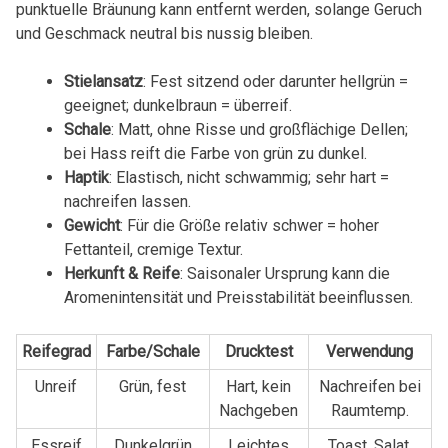
punktuelle Bräunung kann entfernt werden, solange Geruch
und Geschmack neutral bis nussig bleiben.
Stielansatz
: Fest sitzend oder darunter hellgrün =
geeignet; dunkelbraun = überreif.
Schale
: Matt, ohne Risse und großflächige Dellen;
bei Hass reift die Farbe von grün zu dunkel.
Haptik
: Elastisch, nicht schwammig; sehr hart =
nachreifen lassen.
Gewicht
: Für die Größe relativ schwer = hoher
Fettanteil, cremige Textur.
Herkunft & Reife
: Saisonaler Ursprung kann die
Aromenintensität und Preisstabilität beeinflussen.
Reifegrad
Farbe/Schale
Drucktest
Verwendung
Unreif
Grün, fest
Hart, kein
Nachreifen bei
Nachgeben
Raumtemp.
Essreif
Dunkelgrün
Leichtes
Toast, Salat,