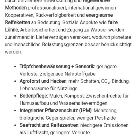
durch effizientere Bewässerung und
regenerative
Methoden
professionalisiert; international gewinnen
Kooperativen, Rückverfolgbarkeit und
energiearme
Reifeketten
an Bedeutung. Soziale Aspekte wie
faire
Löhne
, Arbeitssicherheit und Zugang zu Wasser werden
zunehmend in Lieferverträgen verankert, wodurch planetare
und menschliche Belastungsgrenzen besser berücksichtigt
werden.
Tröpfchenbewässerung + Sensorik:
geringere
Verluste, zielgenaue Nährstoffgabe
Agroforst und Hecken:
mehr Schatten, CO₂-Bindung,
Lebensräume für Nützlinge
Bodenpflege:
Mulch, Kompost, Zwischenfrüchte für
Humusaufbau und Wasserhaltevermögen
Integrierter Pflanzenschutz (IPM):
Monitoring,
biologische Gegenspieler, weniger Pestizide
Seefracht und Reifezentren:
niedrigere Emissionen
als Luftfracht, geringere Verluste