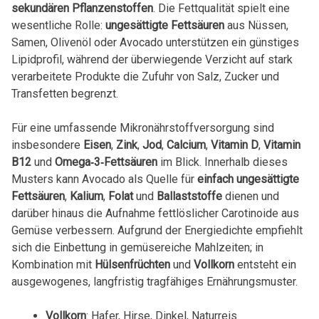
sekundären Pflanzenstoffen
. Die Fettqualität spielt eine
wesentliche Rolle:
ungesättigte Fettsäuren
aus Nüssen,
Samen, Olivenöl oder Avocado unterstützen ein günstiges
Lipidprofil, während der überwiegende Verzicht auf stark
verarbeitete Produkte die Zufuhr von Salz, Zucker und
Transfetten begrenzt.
Für eine umfassende Mikronährstoffversorgung sind
insbesondere
Eisen
,
Zink
,
Jod
,
Calcium
,
Vitamin D
,
Vitamin
B12
und
Omega‑3‑Fettsäuren
im Blick. Innerhalb dieses
Musters kann Avocado als Quelle für
einfach ungesättigte
Fettsäuren
,
Kalium
,
Folat
und
Ballaststoffe
dienen und
darüber hinaus die Aufnahme fettlöslicher Carotinoide aus
Gemüse verbessern. Aufgrund der Energiedichte empfiehlt
sich die Einbettung in gemüsereiche Mahlzeiten; in
Kombination mit
Hülsenfrüchten
und
Vollkorn
entsteht ein
ausgewogenes, langfristig tragfähiges Ernährungsmuster.
Vollkorn
: Hafer, Hirse, Dinkel, Naturreis