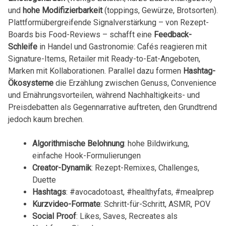
und
hohe Modifizierbarkeit
(toppings, Gewürze, Brotsorten).
Plattformübergreifende Signalverstärkung – von Rezept-
Boards bis Food-Reviews – schafft eine
Feedback-
Schleife
in Handel und Gastronomie: Cafés reagieren mit
Signature-Items, Retailer mit Ready-to-Eat-Angeboten,
Marken mit Kollaborationen. Parallel dazu formen
Hashtag-
Ökosysteme
die Erzählung zwischen Genuss, Convenience
und Ernährungsvorteilen, während Nachhaltigkeits- und
Preisdebatten als Gegennarrative auftreten, den Grundtrend
jedoch kaum brechen.
Algorithmische Belohnung
: hohe Bildwirkung,
einfache Hook-Formulierungen
Creator-Dynamik
: Rezept-Remixes, Challenges,
Duette
Hashtags
: #avocadotoast, #healthyfats, #mealprep
Kurzvideo-Formate
: Schritt-für-Schritt, ASMR, POV
Social Proof
: Likes, Saves, Recreates als