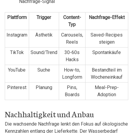
Nachfrage-Signal
Plattform
Trigger
Content-
Nachfrage-Effekt
Typ
Instagram
Ästhetik
Carousels,
Saved-Recipes
Reels
steigen
TikTok
Sound/Trend
30-60s
Spontankäufe
Hacks
YouTube
Suche
How-to,
Bestandteil im
Longform
Wocheneinkauf
Pinterest
Planung
Pins,
Meal-Prep-
Boards
Adoption
Nachhaltigkeit und Anbau
Die wachsende Nachfrage lenkt den Fokus auf ökologische
Kennzahlen entlang der Lieferkette. Der Wasserbedarf