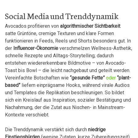
Social Media und Trenddynamik
Avocados profitieren von
algorithmischer Sichtbarkeit
:
satte Grüntöne, cremige Texturen und klare Formen
funktionieren in Feeds, Reels und Shorts besonders gut. In
der
Influencer-Ökonomie
verschmelzen Wellness-Ästhetik,
schnelle Rezepte und Alltags-Storytelling; dadurch
entstehen wiedererkennbare Bildmotive – von Avocado-
Toast bis Bowl – die leicht nachgebaut und geteilt werden.
Vereinfachte Botschaften wie
“gesunde Fette”
oder
“plant-
based”
liefern einprägsame Hooks, während virale Audios
und Templates die Replikation beschleunigen. So bildet
sich ein Kreislauf aus Inspiration, sozialer Bestätigung und
Nachahmung, der die Zutat aus Nischen- in Mainstream-
Kontexte verschiebt.
Die Trenddynamik verstärkt sich durch
niedrige
Einstiegshürden
(wenige Zutaten, kurze Zubereitungszeit)