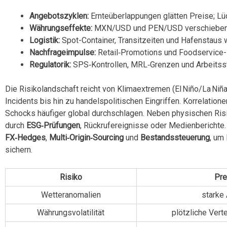
Angebotszyklen:
Ernteüberlappungen glätten Preise; Lü
Währungseffekte:
MXN/USD und PEN/USD verschieben Ex
Logistik:
Spot-Container, Transitzeiten und Hafenstaus wi
Nachfrageimpulse:
Retail‑Promotions und Foodservice-R
Regulatorik:
SPS‑Kontrollen, MRL‑Grenzen und Arbeitss
Die Risikolandschaft reicht von Klimaextremen (El Niño/La Ni
Incidents bis hin zu handelspolitischen Eingriffen. Korrelati
Schocks häufiger global durchschlagen. Neben physischen Risi
durch
ESG‑Prüfungen
, Rückrufereignisse oder Medienberichte.
FX‑Hedges
,
Multi‑Origin‑Sourcing
und
Bestandssteuerung
, um
sichern.
Risiko
Pre
Wetteranomalien
starke
Währungsvolatilität
plötzliche Vert