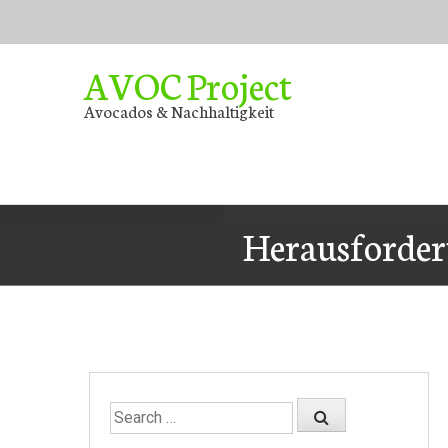
Skip
to
content
AVOC Project
Avocados & Nachhaltigkeit
Herausforder
Search
for: