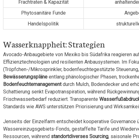
Frachtraten & Kapazität
anhaltende
Phytosanitäre Funde
Angebo
Handelspolitik
strukturel
Wasserknappheit: Strategien
Avocado-Anbaugebiete von Mexiko bis Südafrika reagieren a
Effizienztechnologien und resilienten Anbausystemen. Im Fok
(Tröpfchen-/Mikrosprinkler, bodenfeuchtegestützte Steuerung
Bewässerungspläne
entlang phänologischer Phasen, trockenhe
Bodenfeuchtemanagement
durch Mulch, Bodendecker und erhö
Schattierung senkt Evapotranspiration, während Rückgewinnu
Frischwasserbedarf reduziert. Transparente
Wasserfußabdruc
Standards wie AWS unterstützen Priorisierung und Wirksamkeit
Jenseits der Einzelfarm entscheidet kooperative Governance übe
Wassereinzugsgebiets-Fonds, gestaffelte Tarife und Wiederv
Ressourcen, während
standortdiverses Sourcing
, saisonale P