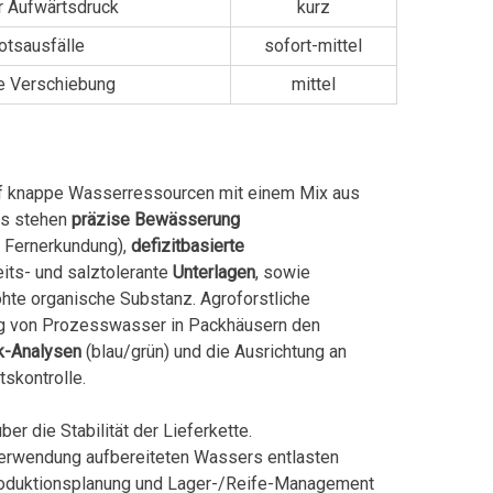
r Aufwärtsdruck
kurz
tsausfälle
sofort-mittel
le Verschiebung
mittel
uf knappe Wasserressourcen mit einem Mix aus
us stehen
präzise Bewässerung
, Fernerkundung),
defizitbasierte
its- und salztolerante
Unterlagen
, sowie
hte organische Substanz. Agroforstliche
ng von Prozesswasser in Packhäusern den
k-Analysen
(blau/grün) und die Ausrichtung an
skontrolle.
r die Stabilität der Lieferkette.
erwendung aufbereiteten Wassers entlasten
roduktionsplanung und Lager-/Reife-Management