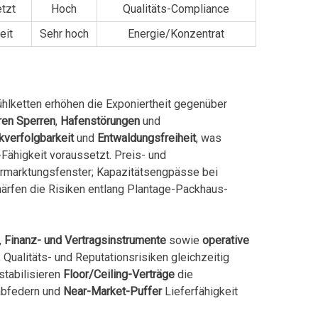
tzt
Hoch
Qualitäts-Compliance
eit
Sehr hoch
Energie/Konzentrat
hlketten erhöhen die Exponiertheit gegenüber
ren Sperren
,
Hafenstörungen
und
kverfolgbarkeit
und
Entwaldungsfreiheit
, was
Fähigkeit voraussetzt. Preis- und
ermarktungsfenster; Kapazitätsengpässe bei
härfen die Risiken entlang Plantage-Packhaus-
,
Finanz- und Vertragsinstrumente
sowie
operative
 Qualitäts- und Reputationsrisiken gleichzeitig
stabilisieren
Floor/Ceiling-Verträge
die
abfedern und
Near-Market-Puffer
Lieferfähigkeit