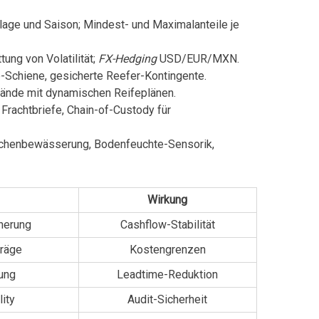
lage und Saison; Mindest- und Maximalanteile je
ung von Volatilität;
FX-Hedging
USD/EUR/MXN.
e-Schiene, gesicherte Reefer-Kontingente.
tände mit dynamischen Reifeplänen.
 Frachtbriefe, Chain-of-Custody für
pfchenbewässerung, Bodenfeuchte-Sensorik,
Wirkung
herung
Cashflow-Stabilität
träge
Kostengrenzen
ung
Leadtime-Reduktion
lity
Audit-Sicherheit