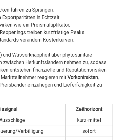
cken führen zu Sprüngen.
portparitäten in Echtzeit.
rken wie ein Preismultiplikator.
eopenings treiben kurzfristige Peaks.
tandards verändern Kostenkurven.
ña) und Wasserknappheit über phytosanitäre
onen zwischen Herkunftsländern nehmen zu, sodass
ken entstehen finanzielle und Reputationsrisiken
 Marktteilnehmer reagieren mit
Vorkontrakten
,
 Preisbänder einzuhegen und Lieferfähigkeit zu
issignal
Zeithorizont
 Ausschläge
kurz-mittel
euerung/Verbilligung
sofort