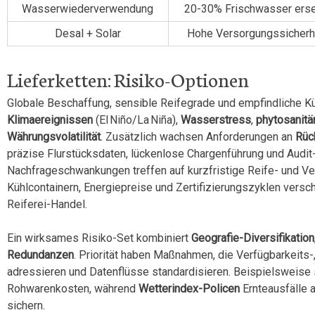
Wasserwiederverwendung
20-30% Frischwasser erse
Desal + Solar
Hohe Versorgungssicherh
Lieferketten: Risiko-Optionen
Globale Beschaffung, sensible Reifegrade und empfindliche Kü
Klimaereignissen
(El Niño/La Niña),
Wasserstress
,
phytosanitä
Währungsvolatilität
. Zusätzlich wachsen Anforderungen an
Rüc
präzise Flurstücksdaten, lückenlose Chargenführung und Audit-
Nachfrageschwankungen treffen auf kurzfristige Reife- und V
Kühlcontainern, Energiepreise und Zertifizierungszyklen versc
Reiferei-Handel.
Ein wirksames Risiko-Set kombiniert
Geografie-Diversifikation
Redundanzen
. Priorität haben Maßnahmen, die Verfügbarkeits-,
adressieren und Datenflüsse standardisieren. Beispielsweise 
Rohwarenkosten, während
Wetterindex-Policen
Ernteausfälle 
sichern.