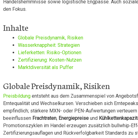
Handelshemmnisse sowie logistische Engpässe. Auch soziale S
den Fokus.
Inhalte
Globale Preisdynamik, Risiken
Wasserknappheit: Strategien
Lieferketten: Risiko-Optionen
Zertifizierung: Kosten-Nutzen
Marktdiversität als Puffer
Globale Preisdynamik, Risiken
Preisbildung
entsteht aus dem Zusammenspiel von Angebotsfe
Erntequalität und Wechselkursen. Verschieben sich Erntepeaks
empfindlich; stärkere MXN- oder PEN-Aufwertungen verteuern 
beeinflussen
Frachtraten
,
Energiepreise
und
Kühlkettenkapazit
Promotionszyklen im Handel erzeugen zusätzlich bullwhip‑Effe
Zertifizierungsauflagen und Rückverfolgbarkeit Standards zu s