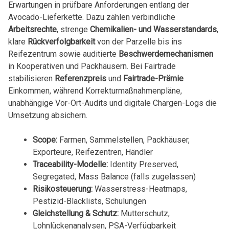
Erwartungen in prüfbare Anforderungen entlang der
Avocado-Lieferkette. Dazu zählen verbindliche
Arbeitsrechte
, strenge
Chemikalien- und Wasserstandards
,
klare
Rückverfolgbarkeit
von der Parzelle bis ins
Reifezentrum sowie auditierte
Beschwerdemechanismen
in Kooperativen und Packhäusern. Bei Fairtrade
stabilisieren
Referenzpreis
und
Fairtrade-Prämie
Einkommen, während Korrekturmaßnahmenpläne,
unabhängige Vor-Ort-Audits und digitale Chargen-Logs die
Umsetzung absichern.
Scope:
Farmen, Sammelstellen, Packhäuser,
Exporteure, Reifezentren, Händler
Traceability-Modelle:
Identity Preserved,
Segregated, Mass Balance (falls zugelassen)
Risikosteuerung:
Wasserstress-Heatmaps,
Pestizid-Blacklists, Schulungen
Gleichstellung & Schutz:
Mutterschutz,
Lohnlückenanalysen, PSA-Verfügbarkeit