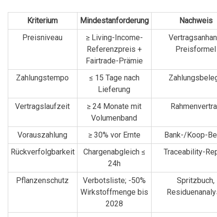
Kriterium
Mindestanforderung
Nachweis
Preisniveau
≥ Living-Income-
Vertragsanhan
Referenzpreis +
Preisformel
Fairtrade-Prämie
Zahlungstempo
≤ 15 Tage nach
Zahlungsbele
Lieferung
Vertragslaufzeit
≥ 24 Monate mit
Rahmenvertr
Volumenband
Vorauszahlung
≥ 30% vor Ernte
Bank-/Koop-Be
Rückverfolgbarkeit
Chargenabgleich ≤
Traceability-Re
24h
Pflanzenschutz
Verbotsliste; -50%
Spritzbuch,
Wirkstoffmenge bis
Residuenanal
2028