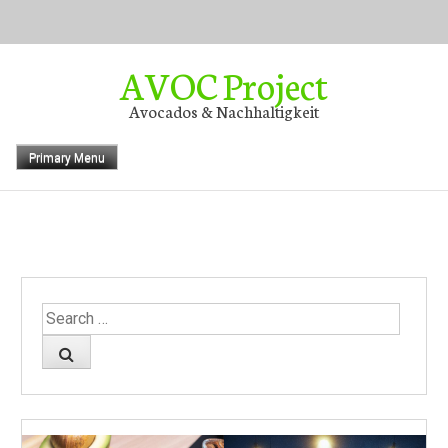
Skip
to
content
AVOC Project
Avocados & Nachhaltigkeit
Primary Menu
Search
for: