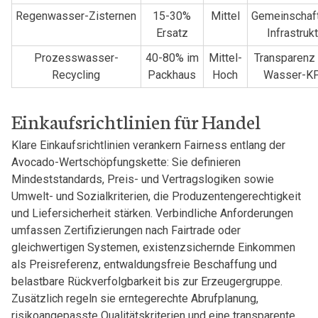
Regenwasser-Zisternen
15-30%
Mittel
Gemeinschaft
Ersatz
Infrastruk
Prozesswasser-
40-80% im
Mittel-
Transparenz
Recycling
Packhaus
Hoch
Wasser-K
Einkaufsrichtlinien für Handel
Klare Einkaufsrichtlinien verankern Fairness entlang der
Avocado-Wertschöpfungskette: Sie definieren
Mindeststandards, Preis- und Vertragslogiken sowie
Umwelt- und Sozialkriterien, die Produzentengerechtigkeit
und Liefersicherheit stärken. Verbindliche Anforderungen
umfassen Zertifizierungen nach Fairtrade oder
gleichwertigen Systemen, existenzsichernde Einkommen
als Preisreferenz, entwaldungsfreie Beschaffung und
belastbare Rückverfolgbarkeit bis zur Erzeugergruppe.
Zusätzlich regeln sie erntegerechte Abrufplanung,
risikoangepasste Qualitätskriterien und eine transparente