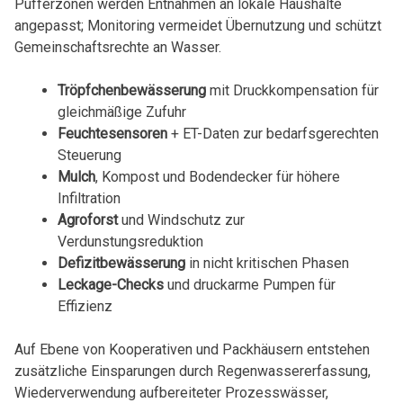
Pufferzonen werden Entnahmen an lokale Haushalte
angepasst; Monitoring vermeidet Übernutzung und schützt
Gemeinschaftsrechte an Wasser.
Tröpfchenbewässerung
mit Druckkompensation für
gleichmäßige Zufuhr
Feuchtesensoren
+ ET-Daten zur bedarfsgerechten
Steuerung
Mulch
, Kompost und Bodendecker für höhere
Infiltration
Agroforst
und Windschutz zur
Verdunstungsreduktion
Defizitbewässerung
in nicht kritischen Phasen
Leckage-Checks
und druckarme Pumpen für
Effizienz
Auf Ebene von Kooperativen und Packhäusern entstehen
zusätzliche Einsparungen durch Regenwassererfassung,
Wiederverwendung aufbereiteter Prozesswässer,