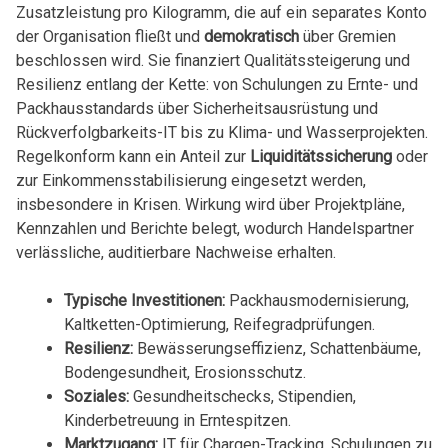
Zusatzleistung pro Kilogramm, die auf ein separates Konto
der Organisation fließt und
demokratisch
über Gremien
beschlossen wird. Sie finanziert Qualitätssteigerung und
Resilienz entlang der Kette: von Schulungen zu Ernte- und
Packhausstandards über Sicherheitsausrüstung und
Rückverfolgbarkeits-IT bis zu Klima- und Wasserprojekten.
Regelkonform kann ein Anteil zur
Liquiditätssicherung
oder
zur Einkommensstabilisierung eingesetzt werden,
insbesondere in Krisen. Wirkung wird über Projektpläne,
Kennzahlen und Berichte belegt, wodurch Handelspartner
verlässliche, auditierbare Nachweise erhalten.
Typische Investitionen:
Packhausmodernisierung,
Kaltketten-Optimierung, Reifegradprüfungen.
Resilienz:
Bewässerungseffizienz, Schattenbäume,
Bodengesundheit, Erosionsschutz.
Soziales:
Gesundheitschecks, Stipendien,
Kinderbetreuung in Erntespitzen.
Marktzugang:
IT für Chargen-Tracking, Schulungen zu