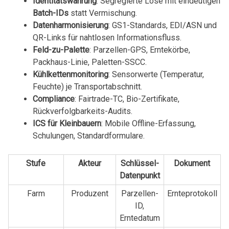
Identitätswahrung
: Segregierte Lose mit eindeutigen
Batch-IDs
statt Vermischung.
Datenharmonisierung
: GS1-Standards, EDI/ASN und
QR-Links für nahtlosen Informationsfluss.
Feld-zu-Palette
: Parzellen-GPS, Erntekörbe,
Packhaus-Linie, Paletten-SSCC.
Kühlkettenmonitoring
: Sensorwerte (Temperatur,
Feuchte) je Transportabschnitt.
Compliance
: Fairtrade-TC, Bio-Zertifikate,
Rückverfolgbarkeits-Audits.
ICS für Kleinbauern
: Mobile Offline-Erfassung,
Schulungen, Standardformulare.
Stufe
Akteur
Schlüssel-
Dokument
Datenpunkt
Farm
Produzent
Parzellen-
Ernteprotokoll
ID,
Erntedatum