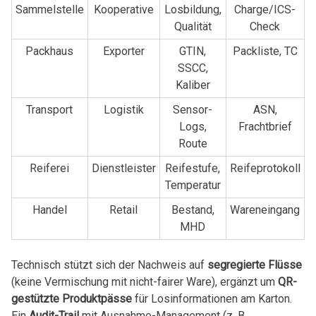
Sammelstelle
Kooperative
Losbildung,
Charge/ICS-
Qualität
Check
Packhaus
Exporter
GTIN,
Packliste, TC
SSCC,
Kaliber
Transport
Logistik
Sensor-
ASN,
Logs,
Frachtbrief
Route
Reiferei
Dienstleister
Reifestufe,
Reifeprotokoll
Temperatur
Handel
Retail
Bestand,
Wareneingang
MHD
Technisch stützt sich der Nachweis auf
segregierte Flüsse
(keine Vermischung mit nicht-fairer Ware), ergänzt um
QR-
gestützte Produktpässe
für Losinformationen am Karton.
Ein
Audit-Trail
mit Ausnahme-Management (z. B.